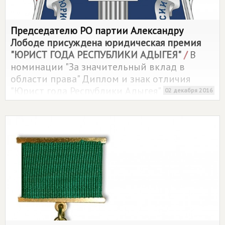
Председателю РО партии Александру
Лободе присуждена юридическая премия
"ЮРИСТ ГОДА РЕСПУБЛИКИ АДЫГЕЯ"
/
В
номинации "За значительный вклад в
области права" Диплом и знак отличия
"Юрист года Республики Адыгея" получил
02 декабря 2016
Александр Лобода.