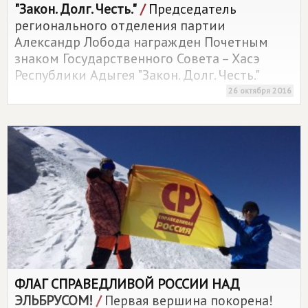
"Закон. Долг. Честь."
/
Председатель
регионального отделения партии
Александр Лобода награжден Почетным
знаком Государственного Совета – Хасэ
Республики Адыгея "Закон. Долг. Честь."
26 октября 2016
ФЛАГ
СПРАВЕДЛИВОЙ РОССИИ
НАД
ЭЛЬБРУСОМ!
/
Первая вершина покорена!