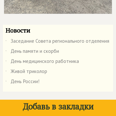
Новости
Заседание Совета регионального отделения
˙
День памяти и скорби
˙
День медицинского работника
˙
Живой триколор
˙
День России!
˙
Добавь в закладки