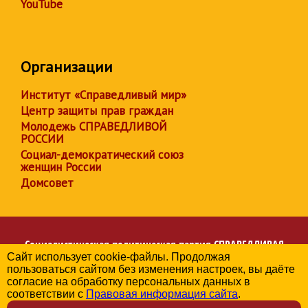
YouTube
Организации
Институт «Справедливый мир»
Центр защиты прав граждан
Молодежь СПРАВЕДЛИВОЙ
РОССИИ
Социал-демократический союз
женщин России
Домсовет
Социалистическая политическая партия
СПРАВЕДЛИВАЯ
Сайт использует cookie-файлы. Продолжая
РОССИЯ
пользоваться сайтом без изменения настроек, вы даёте
Региональное отделение партии в Республике Адыгея
согласие на обработку персональных данных в
© 2006-2026
соответствии с
Правовая информация сайта
.
Политика в отношении обработки персональных данных