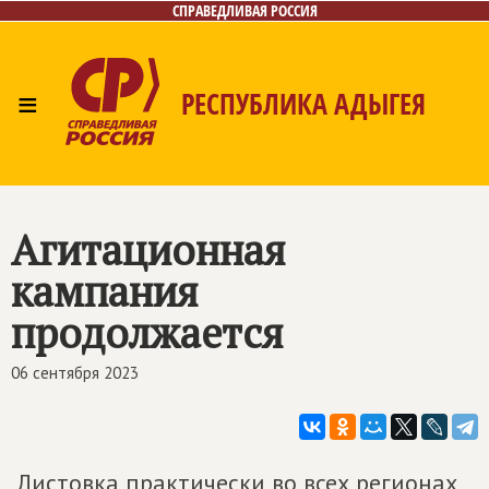
СПРАВЕДЛИВАЯ РОССИЯ
≡
РЕСПУБЛИКА АДЫГЕЯ
Главная
Новости
Лица
Фото/Видео
Газета
Контакты
Агитационная
кампания
продолжается
06 сентября 2023
Листовка практически во всех регионах