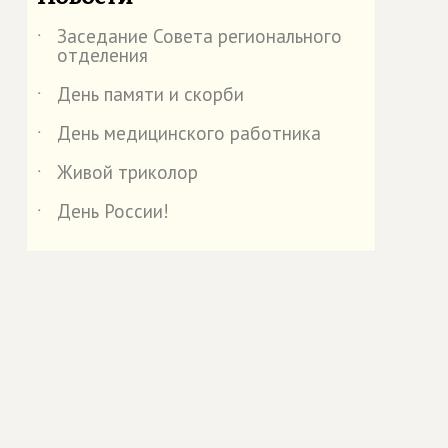
Заседание Совета регионального
˙
отделения
День памяти и скорби
˙
День медицинского работника
˙
Живой триколор
˙
День России!
˙