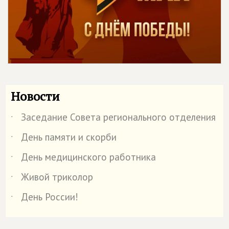
Новости
Заседание Совета регионального отделения
˙
День памяти и скорби
˙
День медицинского работника
˙
Живой триколор
˙
День России!
˙