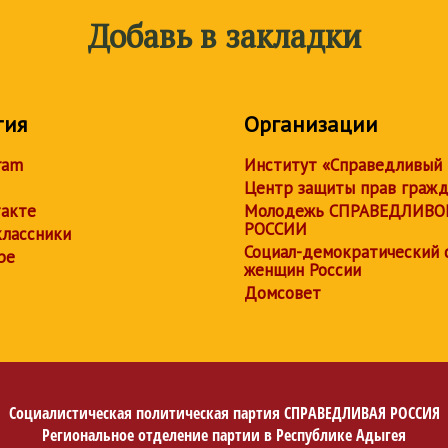
Добавь в закладки
тия
Организации
ram
Институт «Справедливый
Центр защиты прав граж
акте
Молодежь СПРАВЕДЛИВО
РОССИИ
лассники
Социал-демократический 
be
женщин России
Домсовет
Социалистическая политическая партия
СПРАВЕДЛИВАЯ РОССИЯ
Региональное отделение партии в Республике Адыгея