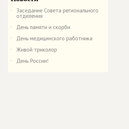
Заседание Совета регионального
˙
отделения
День памяти и скорби
˙
День медицинского работника
˙
Живой триколор
˙
День России!
˙