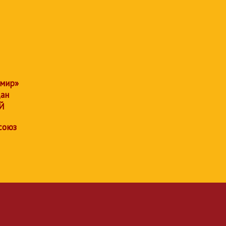
 мир»
дан
Й
союз