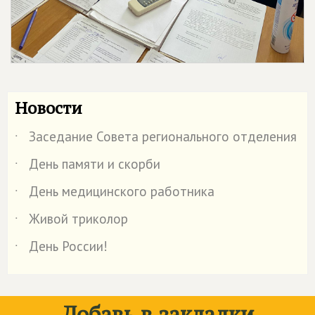
Новости
Заседание Совета регионального отделения
˙
День памяти и скорби
˙
День медицинского работника
˙
Живой триколор
˙
День России!
˙
Добавь в закладки