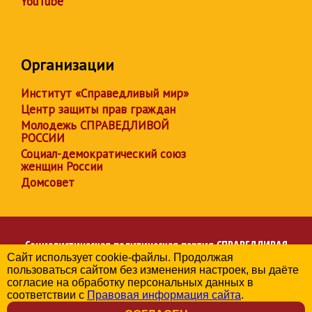
YouTube
Организации
Институт «Справедливый мир»
Центр защиты прав граждан
Молодежь СПРАВЕДЛИВОЙ
РОССИИ
Социал-демократический союз
женщин России
Домсовет
Социалистическая политическая партия
СПРАВЕДЛИВАЯ
Сайт использует cookie-файлы. Продолжая
РОССИЯ
пользоваться сайтом без изменения настроек, вы даёте
Региональное отделение партии в Республике Адыгея
согласие на обработку персональных данных в
© 2006-2026
соответствии с
Правовая информация сайта
.
Политика в отношении обработки персональных данных