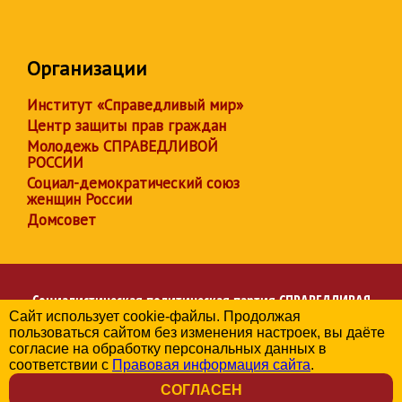
Организации
Институт «Справедливый мир»
Центр защиты прав граждан
Молодежь СПРАВЕДЛИВОЙ
РОССИИ
Социал-демократический союз
женщин России
Домсовет
Социалистическая политическая партия
СПРАВЕДЛИВАЯ
Сайт использует cookie-файлы. Продолжая
РОССИЯ
пользоваться сайтом без изменения настроек, вы даёте
Региональное отделение партии в Республике Адыгея
согласие на обработку персональных данных в
© 2006-2026
соответствии с
Правовая информация сайта
.
Политика в отношении обработки персональных данных
СОГЛАСЕН