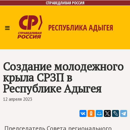
СПРАВЕДЛИВАЯ РОССИЯ
≡
РЕСПУБЛИКА АДЫГЕЯ
Главная
Новости
Лица
Фото/Видео
Газета
Контакты
Создание молодежного
крыла СРЗП в
Республике Адыгея
12 апреля 2023
Председатель Совета регионального