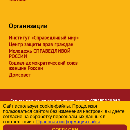
Организации
Институт «Справедливый мир»
Центр защиты прав граждан
Молодежь СПРАВЕДЛИВОЙ
РОССИИ
Социал-демократический союз
женщин России
Домсовет
Социалистическая политическая партия
СПРАВЕДЛИВАЯ
Сайт использует cookie-файлы. Продолжая
РОССИЯ
пользоваться сайтом без изменения настроек, вы даёте
Региональное отделение партии в Республике Адыгея
согласие на обработку персональных данных в
© 2006-2026
соответствии с
Правовая информация сайта
.
Политика в отношении обработки персональных данных
СОГЛАСЕН