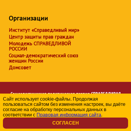
Организации
Институт «Справедливый мир»
Центр защиты прав граждан
Молодежь СПРАВЕДЛИВОЙ
РОССИИ
Социал-демократический союз
женщин России
Домсовет
Социалистическая политическая партия
СПРАВЕДЛИВАЯ
Сайт использует cookie-файлы. Продолжая
РОССИЯ
пользоваться сайтом без изменения настроек, вы даёте
Региональное отделение партии в Республике Адыгея
согласие на обработку персональных данных в
© 2006-2026
соответствии с
Правовая информация сайта
.
Политика в отношении обработки персональных данных
СОГЛАСЕН