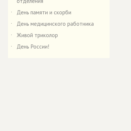
отделения
День памяти и скорби
˙
День медицинского работника
˙
Живой триколор
˙
День России!
˙