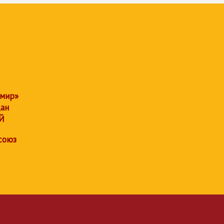
 мир»
дан
Й
союз