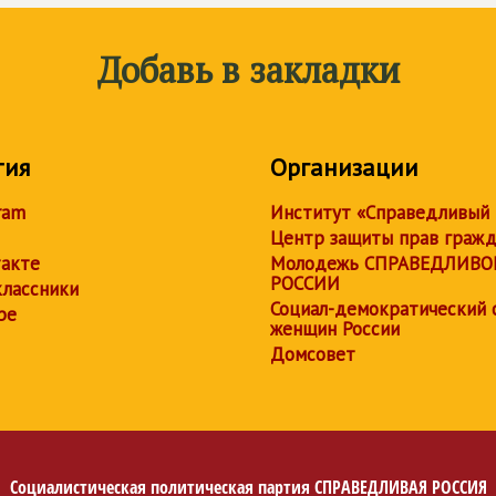
Добавь в закладки
тия
Организации
ram
Институт «Справедливый
Центр защиты прав граж
акте
Молодежь СПРАВЕДЛИВО
РОССИИ
лассники
Социал-демократический 
be
женщин России
Домсовет
Социалистическая политическая партия
СПРАВЕДЛИВАЯ РОССИЯ