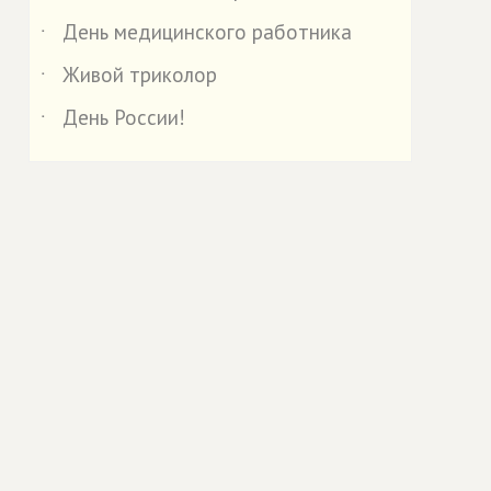
День медицинского работника
˙
Живой триколор
˙
День России!
˙