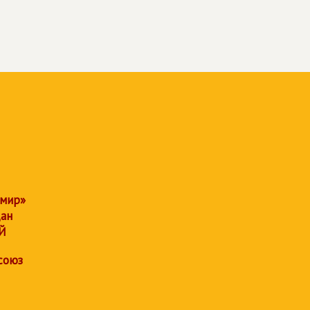
 мир»
дан
Й
союз