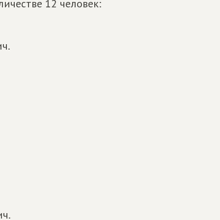
личестве 12 человек:
ч.
ч.