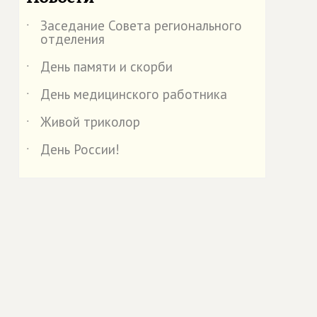
Заседание Совета регионального
˙
отделения
День памяти и скорби
˙
День медицинского работника
˙
Живой триколор
˙
День России!
˙