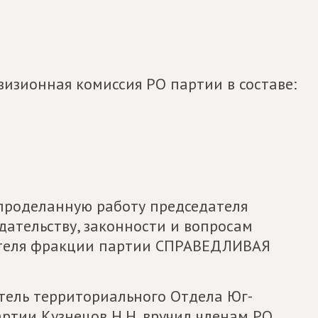
изионная комиссия РО партии в составе:
проделанную работу председателя
дательству, законности и вопросам
ателя фракции партии СПРАВЕДЛИВАЯ
тель территориального Отдела Юг-
ртии Кузнецов Н.Н. вручил членам РО