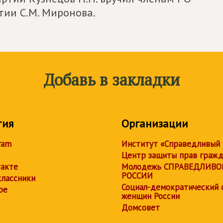
тии С.М. Миронова.
Добавь в закладки
тия
Организации
ram
Институт «Справедливый
Центр защиты прав граж
акте
Молодежь СПРАВЕДЛИВО
РОССИИ
лассники
Социал-демократический 
be
женщин России
Домсовет