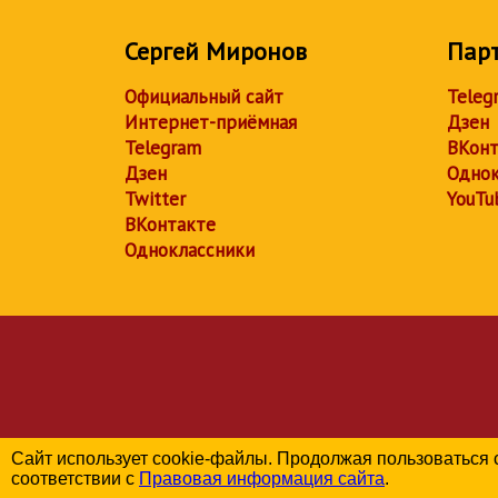
Сергей Миронов
Пар
Официальный сайт
Teleg
Интернет-приёмная
Дзен
Telegram
ВКонт
Дзен
Однок
Twitter
YouTu
ВКонтакте
Одноклассники
Сайт использует cookie-файлы. Продолжая пользоваться 
соответствии с
Правовая информация сайта
.