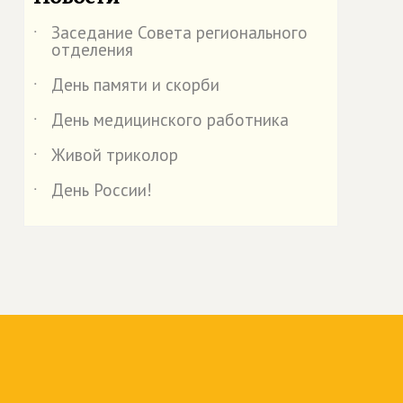
Заседание Совета регионального
˙
отделения
День памяти и скорби
˙
День медицинского работника
˙
Живой триколор
˙
День России!
˙