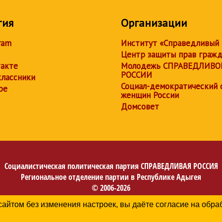
тия
Организации
ram
Институт «Справедливый
Центр защиты прав граж
акте
Молодежь СПРАВЕДЛИВО
РОССИИ
лассники
Социал-демократический 
be
женщин России
Домсовет
Социалистическая политическая партия
СПРАВЕДЛИВАЯ РОССИЯ
Региональное отделение партии в Республике Адыгея
© 2006-2026
Политика в отношении обработки персональных данных
сайтом без изменения настроек, вы даёте согласие на обр