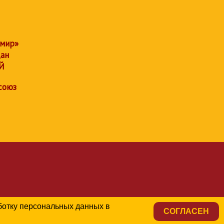
 мир»
дан
Й
союз
аботку персональных данных в
СОГЛАСЕН