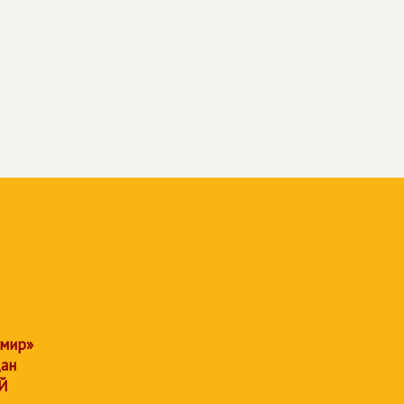
 мир»
дан
Й