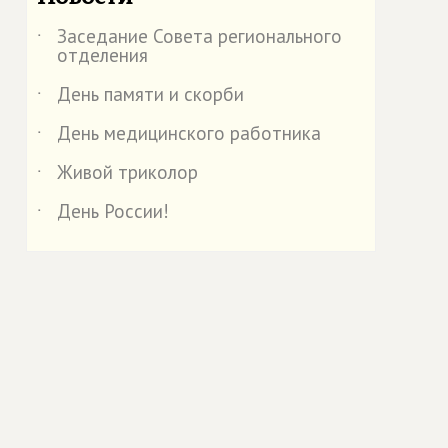
Заседание Совета регионального
˙
отделения
День памяти и скорби
˙
День медицинского работника
˙
Живой триколор
˙
День России!
˙