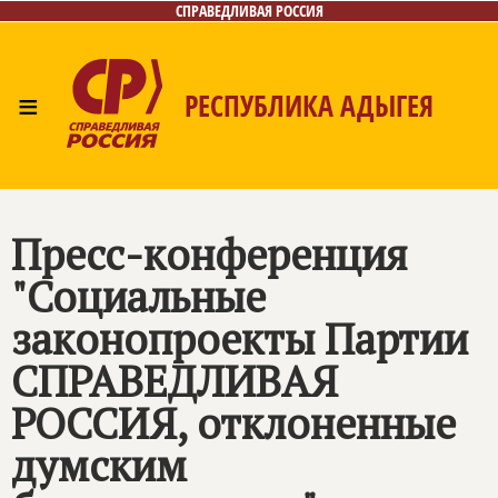
СПРАВЕДЛИВАЯ РОССИЯ
≡
РЕСПУБЛИКА АДЫГЕЯ
Главная
Новости
Лица
Фото/Видео
Газета
Контакты
Пресс-конференция
"Социальные
законопроекты Партии
СПРАВЕДЛИВАЯ
РОССИЯ
, отклоненные
думским